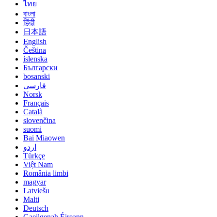
ไทย
বাংলা
हिंदी
日本語
English
Čeština
íslenska
Български
bosanski
فارسی
Norsk
Français
Català
slovenčina
suomi
Bai Miaowen
اردو
Türkçe
Việt Nam
România limbi
magyar
Latviešu
Malti
Deutsch
Gaeilgenah Éireann