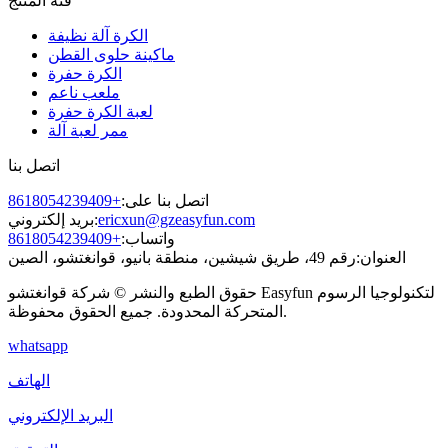
فئة المنتج
الكرة آلة نظيفة
ماكينة حلوى القطن
الكرة حفرة
ملعب ناعم
لعبة الكرة حفرة
ممر لعبة آلة
اتصل بنا
اتصل بنا على:
+8618054239409
ericxun@gzeasyfun.com
بريد إلكتروني:
واتساب:
+8618054239409
العنوان:
رقم 49، طريق شيشين، منطقة بانيو، قوانغتشو، الصين
حقوق الطبع والنشر © شركة قوانغتشو Easyfun لتكنولوجيا الرسوم
المتحركة المحدودة. جميع الحقوق محفوظة.
whatsapp
الهاتف
البريد الإلكتروني