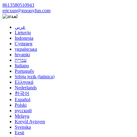
8613580510943
ericxun@gzeasyfun.com
لغة
عربي
Lietuvių
Indonesia
Cymraeg
українська
hrvatski
עברית
Italiano
Português
Srbija jezik (latinica)
Ελληνικά
Nederlands
한국어
Español
Polski
русский
Melayu
Kreyòl Ayisyen
Svenska
Eesti